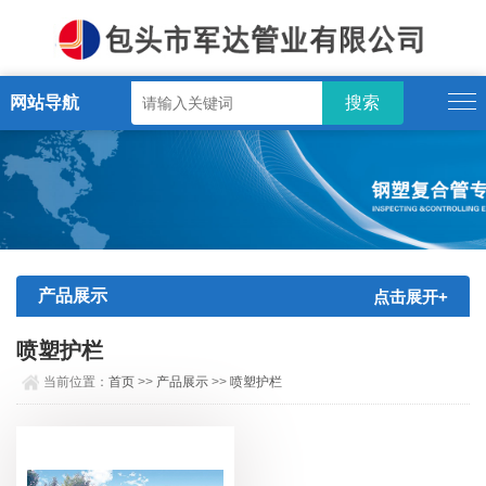
网站导航
产品展示
点击展开+
喷塑护栏
当前位置：
首页
>>
产品展示
>>
喷塑护栏