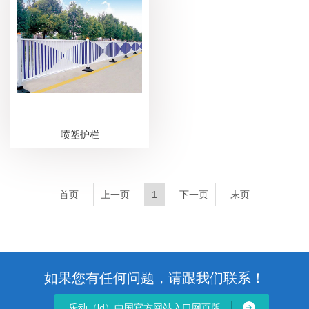
喷塑护栏
首页
上一页
1
下一页
末页
如果您有任何问题，请跟我们联系！
乐动（ld）中国官方网站入口网页版